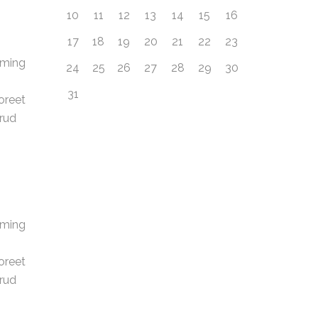
10
11
12
13
14
15
16
17
18
19
20
21
22
23
oming
24
25
26
27
28
29
30
31
oreet
trud
oming
oreet
trud