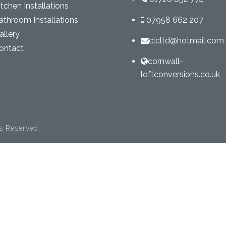
itchen Installations
athroom Installations
07958 662 207
allery
clcltd@hotmail.com
ontact
cornwall-
loftconversions.co.uk
s Reserved.