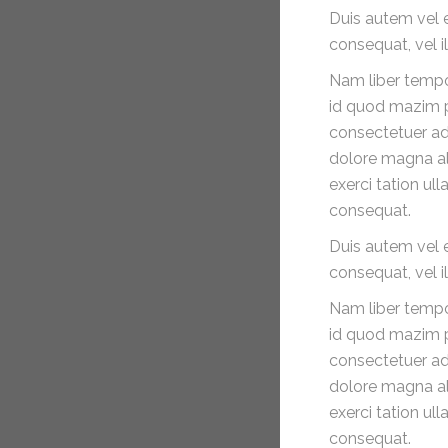
POST TYPE
Duis autem vel e
consequat, vel il
27
Feb 2015
Nam liber tempo
BY
admin
id quod mazim p
WITH
0
consectetuer ad
COMMENTS
dolore magna al
PERMALINK
exerci tation ul
STANDARD
consequat.
POST TYPE
Duis autem vel e
consequat, vel il
27
Feb 2015
Nam liber tempo
BY
admin
id quod mazim p
WITH
0
consectetuer ad
COMMENTS
dolore magna al
PERMALINK
exerci tation ul
STANDARD
consequat.