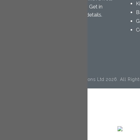
K
no-obligation quotation. Get in
B
touch today for further details.
G
C
© Copyright Cornwall Loft Conversions Ltd 2026. All Right