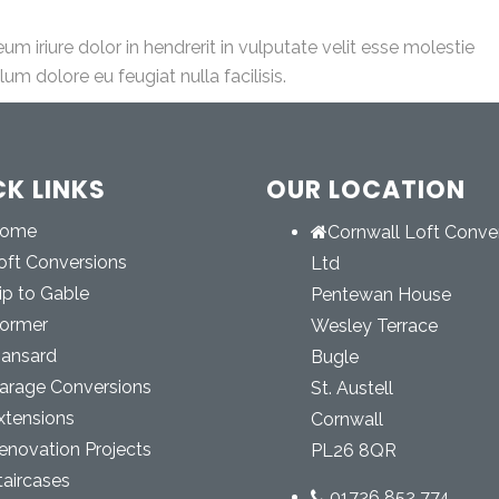
um iriure dolor in hendrerit in vulputate velit esse molestie
lum dolore eu feugiat nulla facilisis.
CK LINKS
OUR LOCATION
ome
Cornwall Loft Conve
oft Conversions
Ltd
ip to Gable
Pentewan House
ormer
Wesley Terrace
ansard
Bugle
arage Conversions
St. Austell
xtensions
Cornwall
enovation Projects
PL26 8QR
taircases
01726 852 774