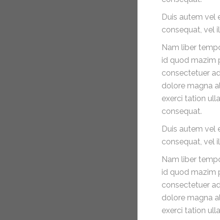
POST TYPE
Duis autem vel e
consequat, vel il
27
Feb 2015
Nam liber tempo
BY
admin
id quod mazim p
WITH
0
consectetuer ad
COMMENTS
dolore magna al
PERMALINK
exerci tation ul
STANDARD
consequat.
POST TYPE
Duis autem vel e
consequat, vel il
27
Feb 2015
Nam liber tempo
BY
admin
id quod mazim p
WITH
0
consectetuer ad
COMMENTS
dolore magna al
PERMALINK
exerci tation ul