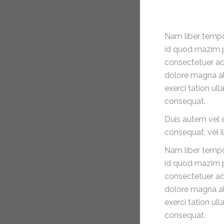
27
Feb 2015
Nam liber tempo
BY
admin
id quod mazim p
WITH
0
consectetuer ad
COMMENTS
dolore magna al
PERMALINK
exerci tation ul
STANDARD
consequat.
POST TYPE
Duis autem vel e
consequat, vel il
27
Feb 2015
Nam liber tempo
BY
admin
id quod mazim p
WITH
0
consectetuer ad
COMMENTS
dolore magna al
PERMALINK
exerci tation ul
STANDARD
consequat.