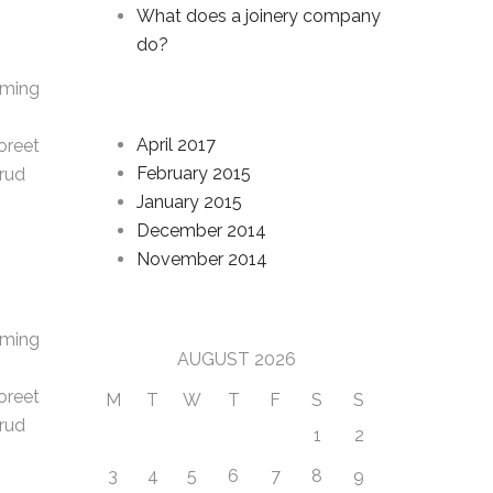
What does a joinery company
do?
oming
Archives
April 2017
oreet
February 2015
trud
January 2015
December 2014
November 2014
Calendar
oming
AUGUST 2026
oreet
M
T
W
T
F
S
S
trud
1
2
3
4
5
6
7
8
9