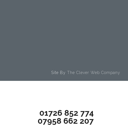
Site By
The Clever Web Company
To find out more call us on
01726 852 774
07958 662 207