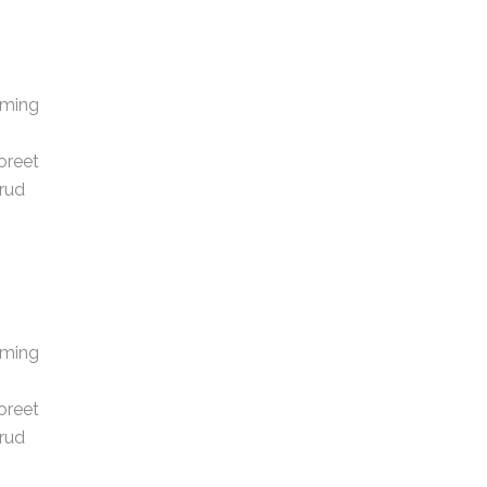
oming
oreet
trud
oming
oreet
trud