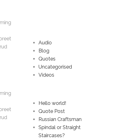
oming
Categories
oreet
Audio
trud
Blog
Quotes
Uncategorised
Videos
Recent Posts
oming
Hello world!
oreet
Quote Post
trud
Russian Craftsman
Spindal or Straight
Staircases?