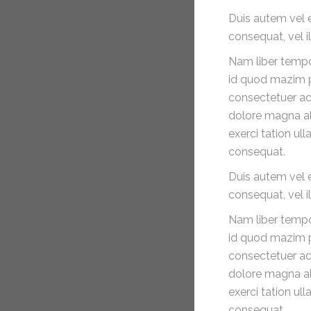
POST TYPE
Duis autem vel e
consequat, vel il
27
Feb 2015
Nam liber tempo
BY
admin
id quod mazim p
WITH
0
consectetuer ad
COMMENTS
dolore magna al
PERMALINK
exerci tation ul
STANDARD
consequat.
POST TYPE
Duis autem vel e
consequat, vel il
27
Feb 2015
Nam liber tempo
BY
admin
id quod mazim p
WITH
0
consectetuer ad
COMMENTS
dolore magna al
PERMALINK
exerci tation ul
STANDARD
consequat.