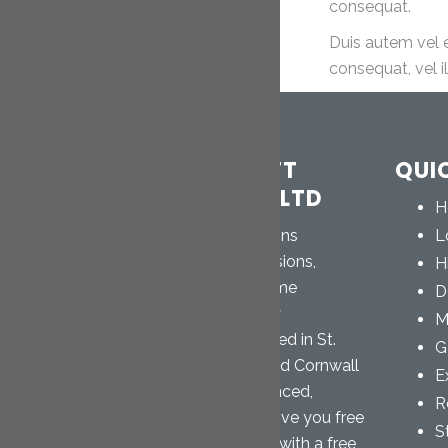
STANDARD
consequat.
POST TYPE
Duis autem vel e
consequat, vel il
CORNWALL LOFT
QUI
CONVERSIONS LTD
H
Cornwall Loft Conversions
L
specialise in loft conversions,
H
garage conversions, home
D
extensions and property
M
renovations. We are based in St.
G
Austell and cover the Mid Cornwall
E
area. Our highly experienced,
R
professional team will give you free
S
advice and provide you with a free,